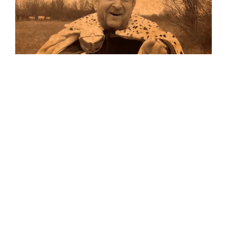
Musik
Auf allen Plattformen…
…und auf Vinyl!