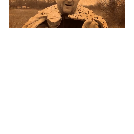
Musik
Auf allen Plattformen…
…und auf Vinyl!