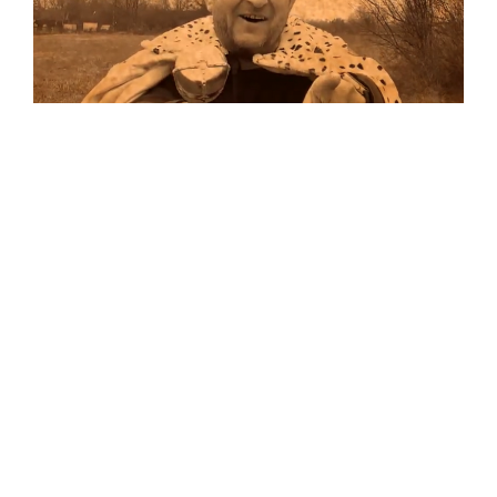
Musik
Auf allen Plattformen…
…und auf Vinyl!