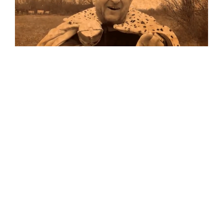
Musik
Auf allen Plattformen…
…und auf Vinyl!