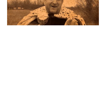
Musik
Auf allen Plattformen…
…und auf Vinyl!