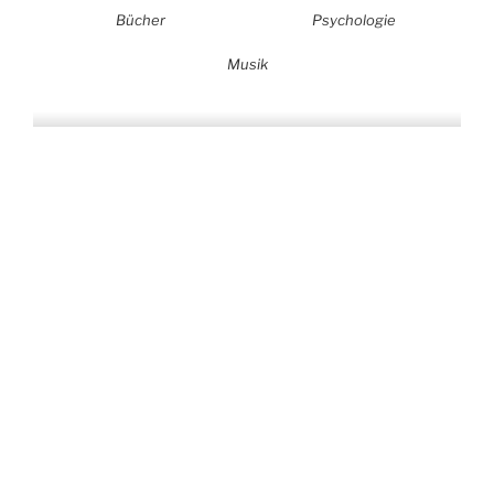
Bücher
Psychologie
Musik
Auf allen Plattformen…
…und auf Vinyl!
KONTAKT