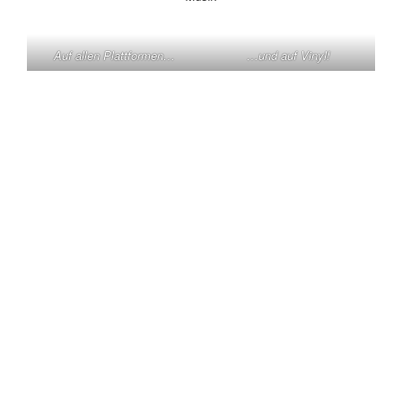
Auf allen Plattformen…
…und auf Vinyl!
KONTAKT
Claas Triebel