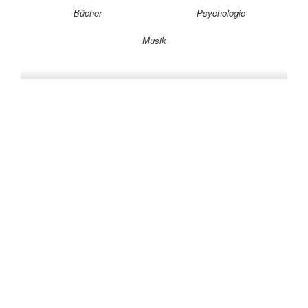
Bücher
Psychologie
Musik
Auf allen Plattformen…
…und auf Vinyl!
KONTAKT