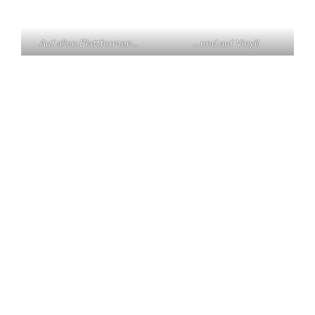
Auf allen Plattformen…
…und auf Vinyl!
KONTAKT
Claas Triebel