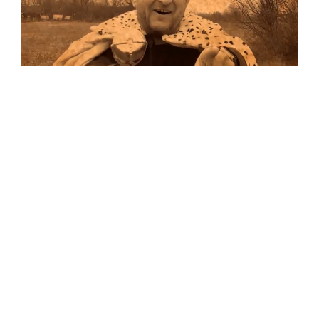
Musik
Auf allen Plattformen…
…und auf Vinyl!