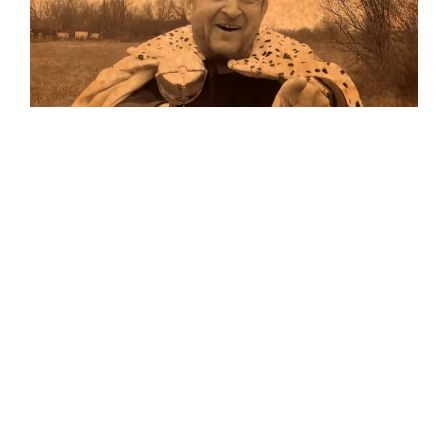
Musik
Auf allen Plattformen…
…und auf Vinyl!