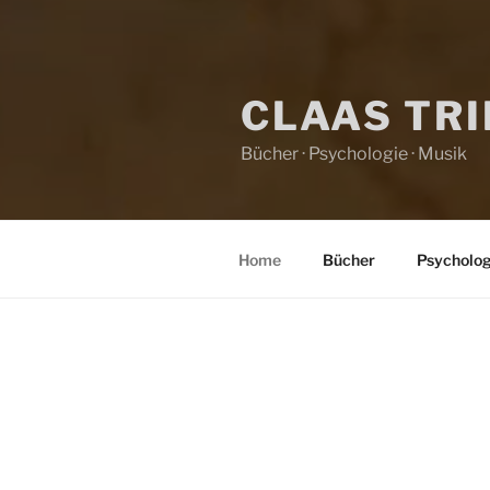
CLAAS TR
Bücher · Psychologie · Musik
Home
Bücher
Psycholog
HOME