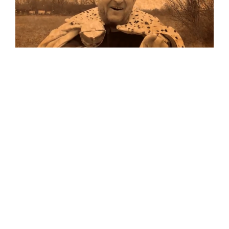
Musik
Auf allen Plattformen…
…und auf Vinyl!