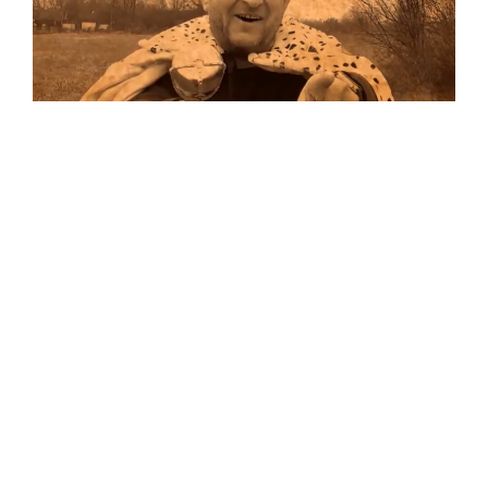
Musik
Auf allen Plattformen…
…und auf Vinyl!