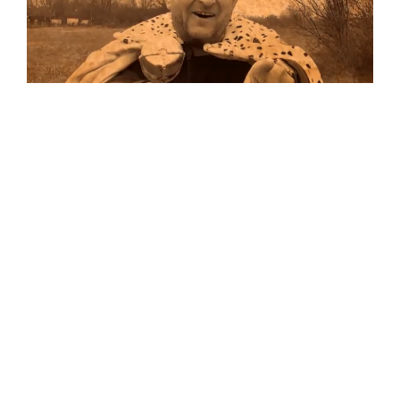
Musik
Auf allen Plattformen…
…und auf Vinyl!