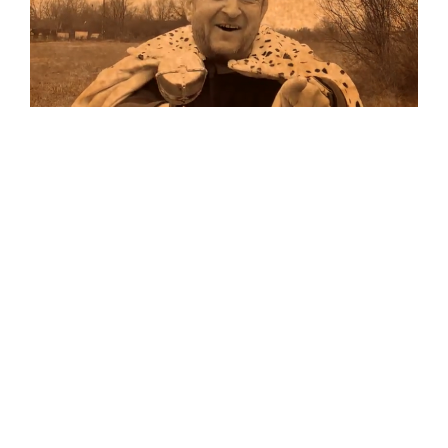
Musik
Auf allen Plattformen…
…und auf Vinyl!