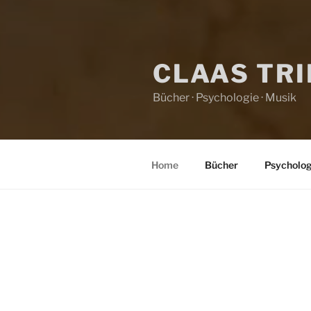
CLAAS TR
Bücher · Psychologie · Musik
Home
Bücher
Psycholog
HOME