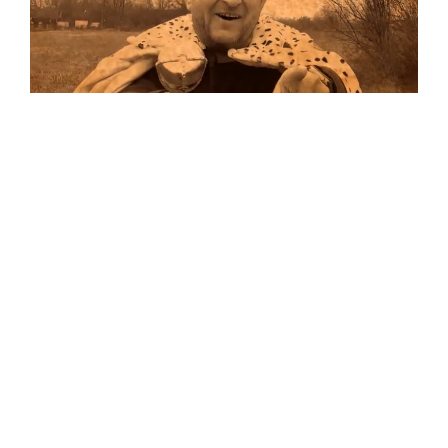
Musik
Auf allen Plattformen…
…und auf Vinyl!