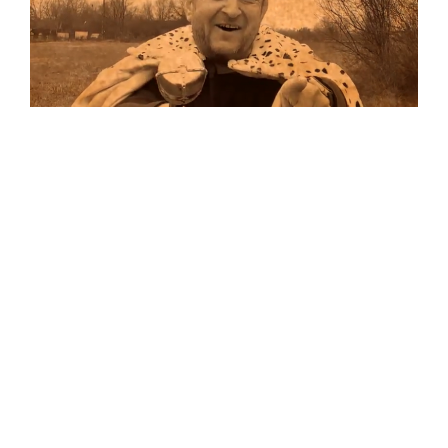
Musik
Auf allen Plattformen…
…und auf Vinyl!