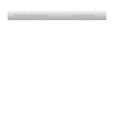
Auf allen Plattformen…
…und auf Vinyl!
KONTAKT
Claas Triebel