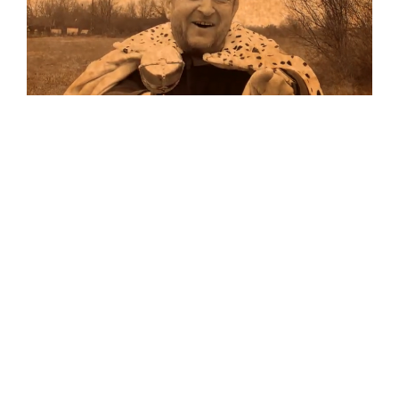
Musik
Auf allen Plattformen…
…und auf Vinyl!