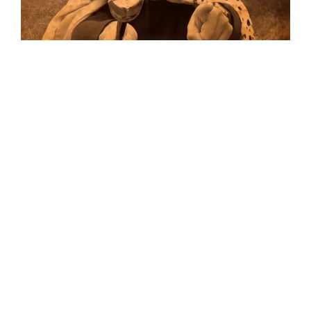
Musik
Auf allen Plattformen…
…und auf Vinyl!