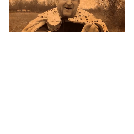
Musik
Auf allen Plattformen…
…und auf Vinyl!