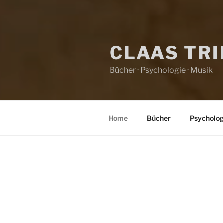
CLAAS TR
Bücher · Psychologie · Musik
Home
Bücher
Psycholog
HOME