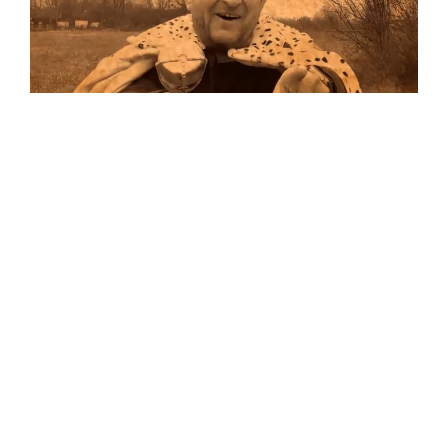
Musik
Auf allen Plattformen…
…und auf Vinyl!