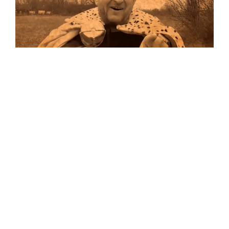
Musik
Auf allen Plattformen…
…und auf Vinyl!