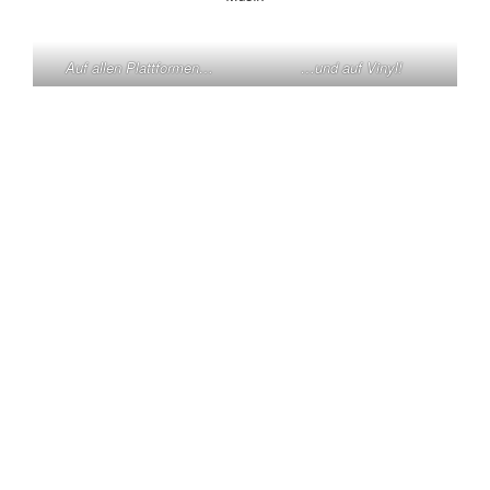
Auf allen Plattformen…
…und auf Vinyl!
KONTAKT
Claas Triebel