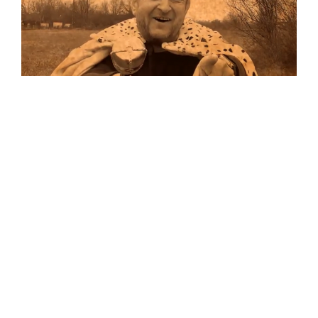
Musik
Auf allen Plattformen…
…und auf Vinyl!