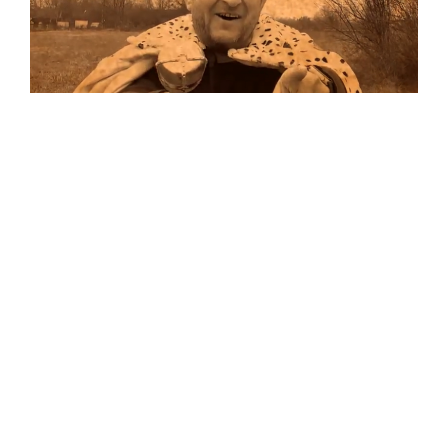
Musik
Auf allen Plattformen…
…und auf Vinyl!