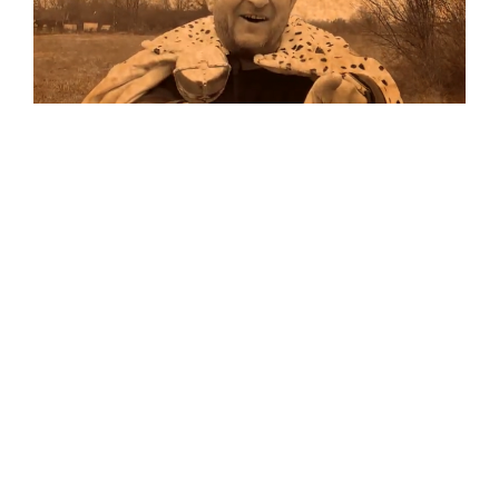
Musik
Auf allen Plattformen…
…und auf Vinyl!