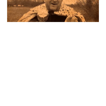
Musik
Auf allen Plattformen…
…und auf Vinyl!