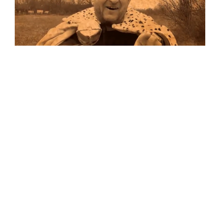
Musik
Auf allen Plattformen…
…und auf Vinyl!