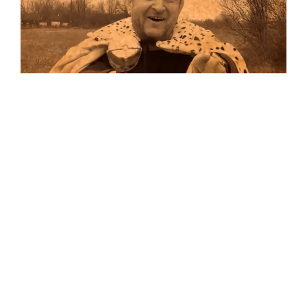
Musik
Auf allen Plattformen…
…und auf Vinyl!