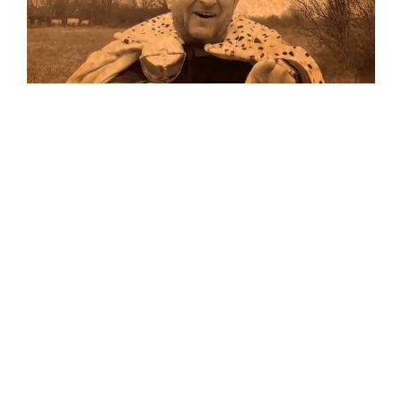
Musik
Auf allen Plattformen…
…und auf Vinyl!