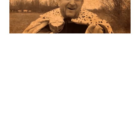
Musik
Auf allen Plattformen…
…und auf Vinyl!