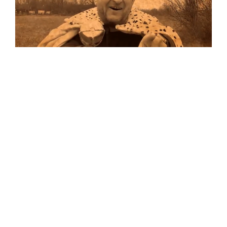
Musik
Auf allen Plattformen…
…und auf Vinyl!