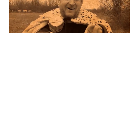
Musik
Auf allen Plattformen…
…und auf Vinyl!