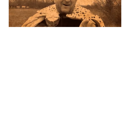
Musik
Auf allen Plattformen…
…und auf Vinyl!