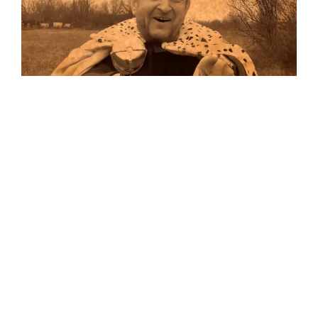
Musik
Auf allen Plattformen…
…und auf Vinyl!