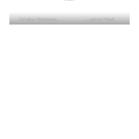
Auf allen Plattformen…
…und auf Vinyl!
KONTAKT
Claas Triebel