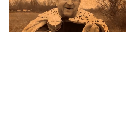
Musik
Auf allen Plattformen…
…und auf Vinyl!