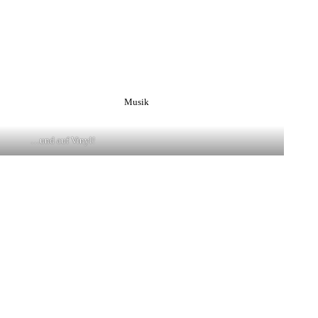
Musik
…und auf Vinyl!