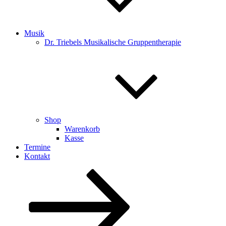
Musik
Dr. Triebels Musikalische Gruppentherapie
Shop
Warenkorb
Kasse
Termine
Kontakt
Nach
unten
zum
Inhalt
scrollen