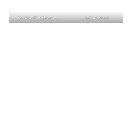
Auf allen Plattformen…
…und auf Vinyl!
KONTAKT
Claas Triebel