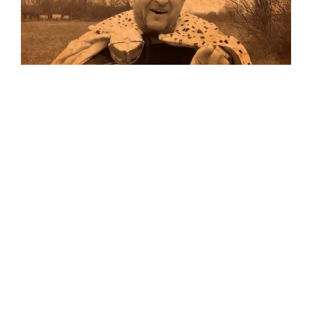
Musik
Auf allen Plattformen…
…und auf Vinyl!