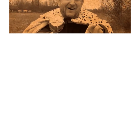
Musik
Auf allen Plattformen…
…und auf Vinyl!