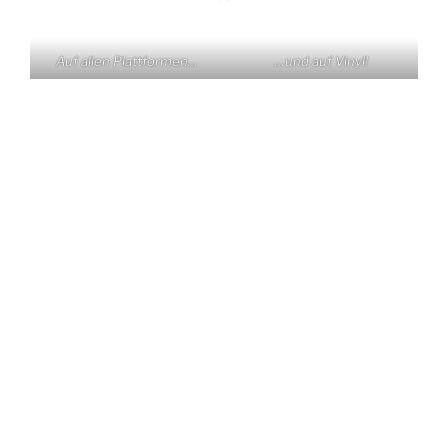
Auf allen Plattformen…
…und auf Vinyl!
KONTAKT
Claas Triebel