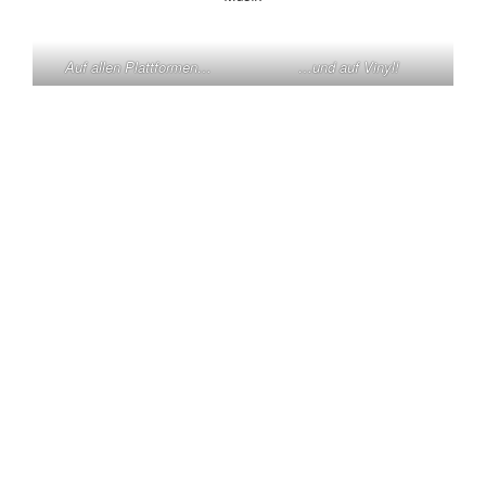
Auf allen Plattformen…
…und auf Vinyl!
KONTAKT
Claas Triebel