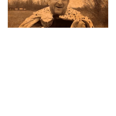
Musik
Auf allen Plattformen…
…und auf Vinyl!