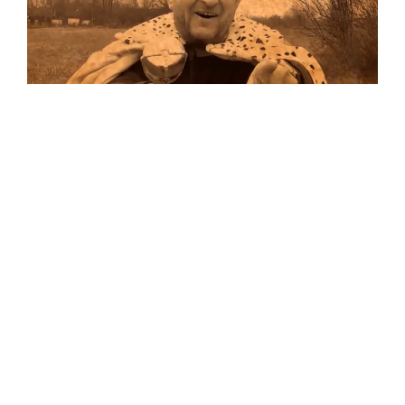
Musik
Auf allen Plattformen…
…und auf Vinyl!