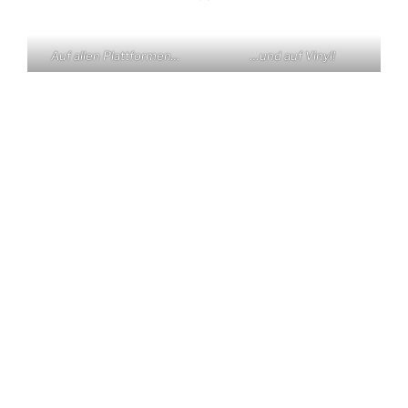
Auf allen Plattformen…
…und auf Vinyl!
KONTAKT
Claas Triebel